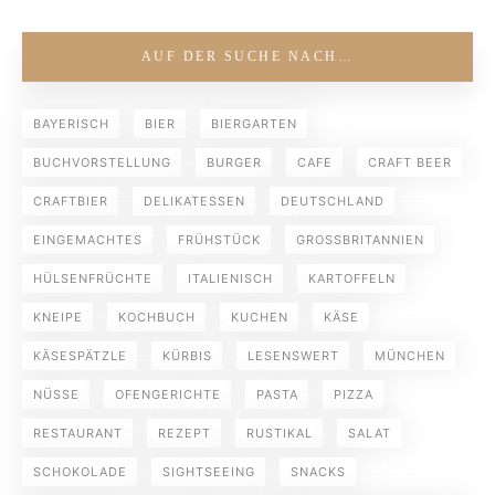
AUF DER SUCHE NACH…
BAYERISCH
BIER
BIERGARTEN
BUCHVORSTELLUNG
BURGER
CAFE
CRAFT BEER
CRAFTBIER
DELIKATESSEN
DEUTSCHLAND
EINGEMACHTES
FRÜHSTÜCK
GROSSBRITANNIEN
HÜLSENFRÜCHTE
ITALIENISCH
KARTOFFELN
KNEIPE
KOCHBUCH
KUCHEN
KÄSE
KÄSESPÄTZLE
KÜRBIS
LESENSWERT
MÜNCHEN
NÜSSE
OFENGERICHTE
PASTA
PIZZA
RESTAURANT
REZEPT
RUSTIKAL
SALAT
SCHOKOLADE
SIGHTSEEING
SNACKS