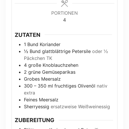
PORTIONEN
4
ZUTATEN
1
Bund Koriander
½
Bund glattblättrige Petersile
oder ½
Päckchen TK
4
große Knoblauchzehen
2
grüne Gemüseparikas
Grobes Meersalz
300
– 350 ml fruchtiges Olivenöl
nativ
extra
Feines Meersalz
Sherryessig
ersatzweise Weißweinessig
ZUBEREITUNG