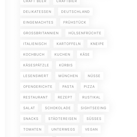
CRAFT BEER
CRAFTBIER
DELIKATESSEN
DEUTSCHLAND
EINGEMACHTES
FRÜHSTÜCK
GROSSBRITANNIEN
HÜLSENFRÜCHTE
ITALIENISCH
KARTOFFELN
KNEIPE
KOCHBUCH
KUCHEN
KÄSE
KÄSESPÄTZLE
KÜRBIS
LESENSWERT
MÜNCHEN
NÜSSE
OFENGERICHTE
PASTA
PIZZA
RESTAURANT
REZEPT
RUSTIKAL
SALAT
SCHOKOLADE
SIGHTSEEING
SNACKS
STÄDTEREISEN
SÜSSES
TOMATEN
UNTERWEGS
VEGAN