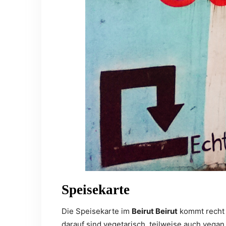
Speisekarte
Die Speisekarte im
Beirut Beirut
kommt recht ü
darauf sind vegetarisch, teilweise auch veg