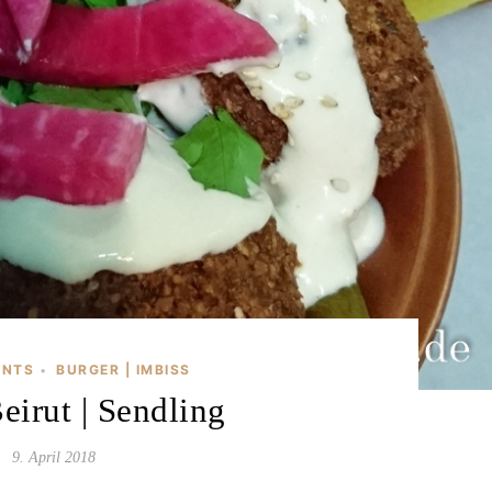
ANTS
BURGER | IMBISS
•
eirut | Sendling
9. April 2018