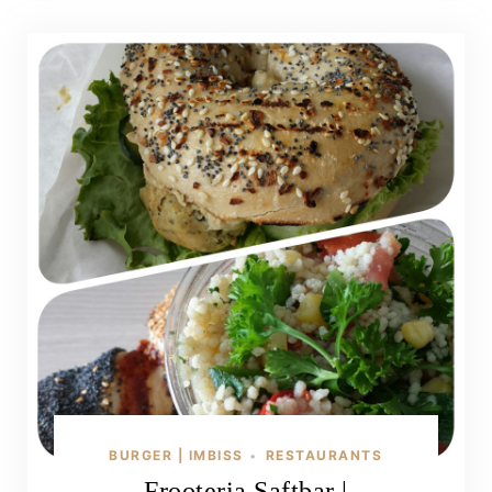
BURGER | IMBISS
RESTAURANTS
•
Frooteria Saftbar |