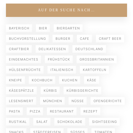
AUF DER SUCHE NACH…
BAYERISCH
BIER
BIERGARTEN
BUCHVORSTELLUNG
BURGER
CAFE
CRAFT BEER
CRAFTBIER
DELIKATESSEN
DEUTSCHLAND
EINGEMACHTES
FRÜHSTÜCK
GROSSBRITANNIEN
HÜLSENFRÜCHTE
ITALIENISCH
KARTOFFELN
KNEIPE
KOCHBUCH
KUCHEN
KÄSE
KÄSESPÄTZLE
KÜRBIS
KÜRBISGERICHTE
LESENSWERT
MÜNCHEN
NÜSSE
OFENGERICHTE
PASTA
PIZZA
RESTAURANT
REZEPT
RUSTIKAL
SALAT
SCHOKOLADE
SIGHTSEEING
SNACKS
STÄDTEREISEN
SÜSSES
TOMATEN