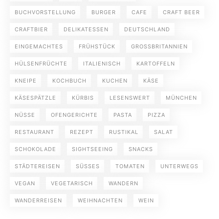
BUCHVORSTELLUNG
BURGER
CAFE
CRAFT BEER
CRAFTBIER
DELIKATESSEN
DEUTSCHLAND
EINGEMACHTES
FRÜHSTÜCK
GROSSBRITANNIEN
HÜLSENFRÜCHTE
ITALIENISCH
KARTOFFELN
KNEIPE
KOCHBUCH
KUCHEN
KÄSE
KÄSESPÄTZLE
KÜRBIS
LESENSWERT
MÜNCHEN
NÜSSE
OFENGERICHTE
PASTA
PIZZA
RESTAURANT
REZEPT
RUSTIKAL
SALAT
SCHOKOLADE
SIGHTSEEING
SNACKS
STÄDTEREISEN
SÜSSES
TOMATEN
UNTERWEGS
VEGAN
VEGETARISCH
WANDERN
WANDERREISEN
WEIHNACHTEN
WEIN