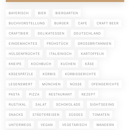
BAYERISCH
BIER
BIERGARTEN
BUCHVORSTELLUNG
BURGER
CAFE
CRAFT BEER
CRAFTBIER
DELIKATESSEN
DEUTSCHLAND
EINGEMACHTES
FRÜHSTÜCK
GROSSBRITANNIEN
HÜLSENFRÜCHTE
ITALIENISCH
KARTOFFELN
KNEIPE
KOCHBUCH
KUCHEN
KÄSE
KÄSESPÄTZLE
KÜRBIS
KÜRBISGERICHTE
LESENSWERT
MÜNCHEN
NÜSSE
OFENGERICHTE
PASTA
PIZZA
RESTAURANT
REZEPT
RUSTIKAL
SALAT
SCHOKOLADE
SIGHTSEEING
SNACKS
STÄDTEREISEN
SÜSSES
TOMATEN
UNTERWEGS
VEGAN
VEGETARISCH
WANDERN