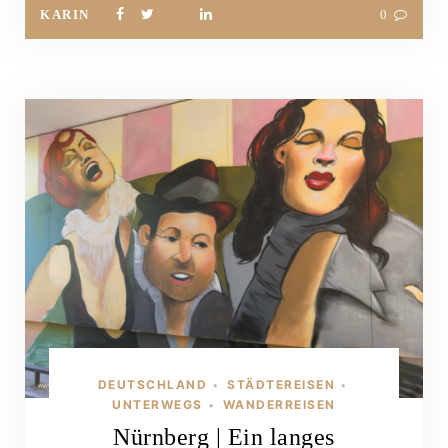
KARIN
0
DEUTSCHLAND
STÄDTEREISEN
•
•
UNTERWEGS
WANDERREISEN
•
Nürnberg | Ein langes