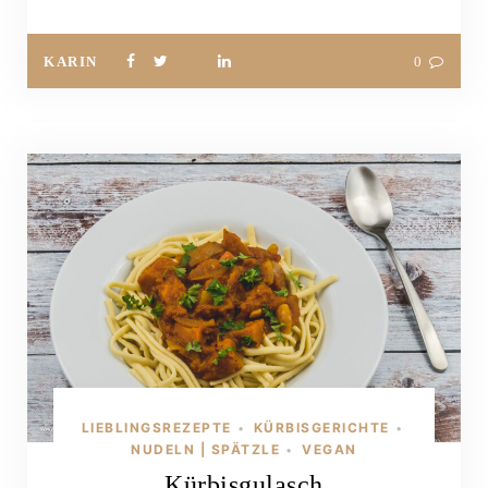
KARIN
0
LIEBLINGSREZEPTE
KÜRBISGERICHTE
•
•
NUDELN | SPÄTZLE
VEGAN
•
Kürbisgulasch