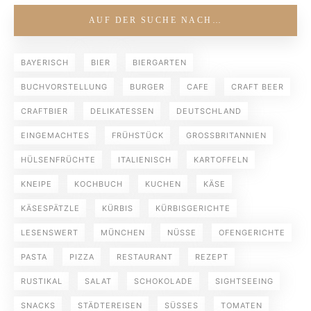
AUF DER SUCHE NACH…
BAYERISCH
BIER
BIERGARTEN
BUCHVORSTELLUNG
BURGER
CAFE
CRAFT BEER
CRAFTBIER
DELIKATESSEN
DEUTSCHLAND
EINGEMACHTES
FRÜHSTÜCK
GROSSBRITANNIEN
HÜLSENFRÜCHTE
ITALIENISCH
KARTOFFELN
KNEIPE
KOCHBUCH
KUCHEN
KÄSE
KÄSESPÄTZLE
KÜRBIS
KÜRBISGERICHTE
LESENSWERT
MÜNCHEN
NÜSSE
OFENGERICHTE
PASTA
PIZZA
RESTAURANT
REZEPT
RUSTIKAL
SALAT
SCHOKOLADE
SIGHTSEEING
SNACKS
STÄDTEREISEN
SÜSSES
TOMATEN