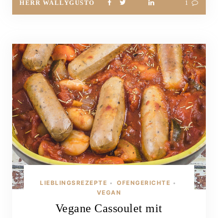
HERR WALLYGUSTO
1
LIEBLINGSREZEPTE
OFENGERICHTE
•
•
VEGAN
Vegane Cassoulet mit