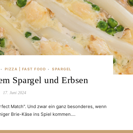
PIZZA | FAST FOOD
SPARGEL
•
•
em Spargel und Erbsen
17. Juni 2024
erfect Match". Und zwar ein ganz besonderes, wenn
iger Brie-Käse ins Spiel kommen.…