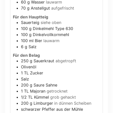
60
g
Wasser
lauwarm
70
g
Anstellgut
aufgefrischt
Für den Hauptteig
Sauerteig
siehe oben
100
g
Dinkelmehl Type 630
100
g
Dinkelvollkornmehl
100
ml
Bier
lauwarm
6
g
Salz
Für den Belag
250
g
Sauerkraut
abgetropft
Olivenöl
1
TL Zucker
Salz
200
g
Saure Sahne
1
TL Majoran
getrocknet
1/2
TL Kümmel
grob gehackt
200
g
Limburger
in dünnen Scheiben
schwarzer Pfeffer aus der Mühle