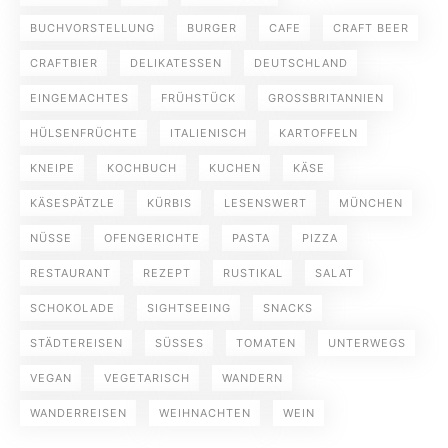
BUCHVORSTELLUNG
BURGER
CAFE
CRAFT BEER
CRAFTBIER
DELIKATESSEN
DEUTSCHLAND
EINGEMACHTES
FRÜHSTÜCK
GROSSBRITANNIEN
HÜLSENFRÜCHTE
ITALIENISCH
KARTOFFELN
KNEIPE
KOCHBUCH
KUCHEN
KÄSE
KÄSESPÄTZLE
KÜRBIS
LESENSWERT
MÜNCHEN
NÜSSE
OFENGERICHTE
PASTA
PIZZA
RESTAURANT
REZEPT
RUSTIKAL
SALAT
SCHOKOLADE
SIGHTSEEING
SNACKS
STÄDTEREISEN
SÜSSES
TOMATEN
UNTERWEGS
VEGAN
VEGETARISCH
WANDERN
WANDERREISEN
WEIHNACHTEN
WEIN