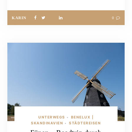
KARIN
0
UNTERWEGS
BENELUX |
•
SKANDINAVIEN
STÄDTEREISEN
•