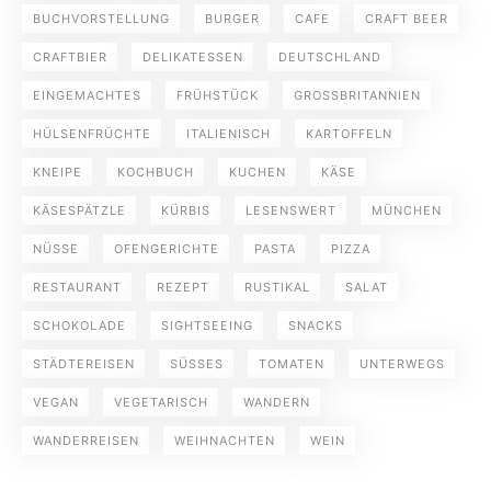
BUCHVORSTELLUNG
BURGER
CAFE
CRAFT BEER
CRAFTBIER
DELIKATESSEN
DEUTSCHLAND
EINGEMACHTES
FRÜHSTÜCK
GROSSBRITANNIEN
HÜLSENFRÜCHTE
ITALIENISCH
KARTOFFELN
KNEIPE
KOCHBUCH
KUCHEN
KÄSE
KÄSESPÄTZLE
KÜRBIS
LESENSWERT
MÜNCHEN
NÜSSE
OFENGERICHTE
PASTA
PIZZA
RESTAURANT
REZEPT
RUSTIKAL
SALAT
SCHOKOLADE
SIGHTSEEING
SNACKS
STÄDTEREISEN
SÜSSES
TOMATEN
UNTERWEGS
VEGAN
VEGETARISCH
WANDERN
WANDERREISEN
WEIHNACHTEN
WEIN