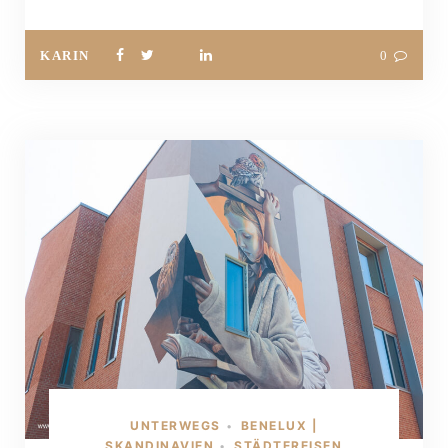
KARIN
0
UNTERWEGS
BENELUX |
•
SKANDINAVIEN
STÄDTEREISEN
•