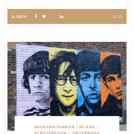
KARIN
0
GROSSBRITANNIEN | IRLAND
•
STÄDTEREISEN
UNTERWEGS
•