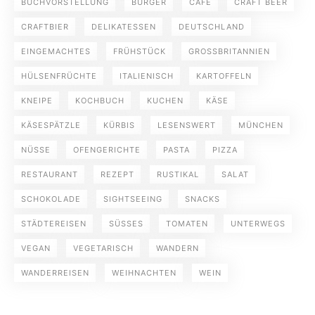
BUCHVORSTELLUNG
BURGER
CAFE
CRAFT BEER
CRAFTBIER
DELIKATESSEN
DEUTSCHLAND
EINGEMACHTES
FRÜHSTÜCK
GROSSBRITANNIEN
HÜLSENFRÜCHTE
ITALIENISCH
KARTOFFELN
KNEIPE
KOCHBUCH
KUCHEN
KÄSE
KÄSESPÄTZLE
KÜRBIS
LESENSWERT
MÜNCHEN
NÜSSE
OFENGERICHTE
PASTA
PIZZA
RESTAURANT
REZEPT
RUSTIKAL
SALAT
SCHOKOLADE
SIGHTSEEING
SNACKS
STÄDTEREISEN
SÜSSES
TOMATEN
UNTERWEGS
VEGAN
VEGETARISCH
WANDERN
WANDERREISEN
WEIHNACHTEN
WEIN