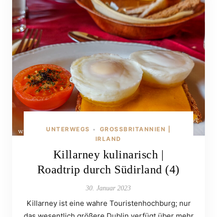
UNTERWEGS
GROSSBRITANNIEN | I
•
RLAND
Killarney kulinarisch |
Roadtrip durch Südirland (4)
30. Januar 2023
Killarney ist eine wahre Touristenhochburg; nur
das wesentlich größere Dublin verfügt über mehr