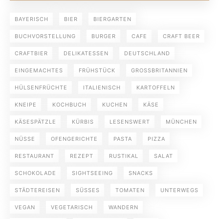
BAYERISCH
BIER
BIERGARTEN
BUCHVORSTELLUNG
BURGER
CAFE
CRAFT BEER
CRAFTBIER
DELIKATESSEN
DEUTSCHLAND
EINGEMACHTES
FRÜHSTÜCK
GROSSBRITANNIEN
HÜLSENFRÜCHTE
ITALIENISCH
KARTOFFELN
KNEIPE
KOCHBUCH
KUCHEN
KÄSE
KÄSESPÄTZLE
KÜRBIS
LESENSWERT
MÜNCHEN
NÜSSE
OFENGERICHTE
PASTA
PIZZA
RESTAURANT
REZEPT
RUSTIKAL
SALAT
SCHOKOLADE
SIGHTSEEING
SNACKS
STÄDTEREISEN
SÜSSES
TOMATEN
UNTERWEGS
VEGAN
VEGETARISCH
WANDERN