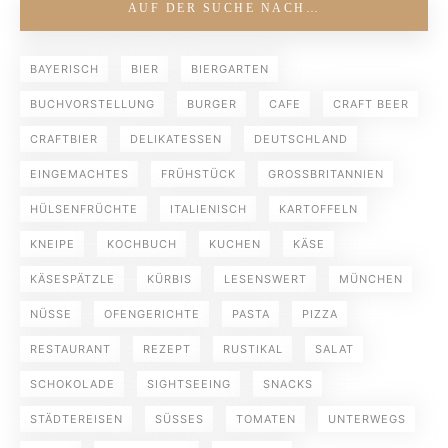
AUF DER SUCHE NACH…
BAYERISCH
BIER
BIERGARTEN
BUCHVORSTELLUNG
BURGER
CAFE
CRAFT BEER
CRAFTBIER
DELIKATESSEN
DEUTSCHLAND
EINGEMACHTES
FRÜHSTÜCK
GROSSBRITANNIEN
HÜLSENFRÜCHTE
ITALIENISCH
KARTOFFELN
KNEIPE
KOCHBUCH
KUCHEN
KÄSE
KÄSESPÄTZLE
KÜRBIS
LESENSWERT
MÜNCHEN
NÜSSE
OFENGERICHTE
PASTA
PIZZA
RESTAURANT
REZEPT
RUSTIKAL
SALAT
SCHOKOLADE
SIGHTSEEING
SNACKS
STÄDTEREISEN
SÜSSES
TOMATEN
UNTERWEGS