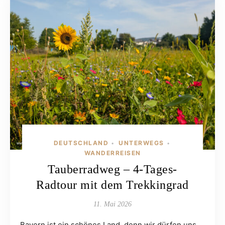
DEUTSCHLAND
UNTERWEGS
•
•
WANDERREISEN
Tauberradweg – 4-Tages-
Radtour mit dem Trekkingrad
11. Mai 2026
Bayern ist ein schönes Land, denn wir dürfen uns