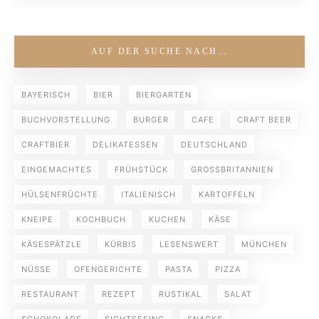
AUF DER SUCHE NACH…
BAYERISCH
BIER
BIERGARTEN
BUCHVORSTELLUNG
BURGER
CAFE
CRAFT BEER
CRAFTBIER
DELIKATESSEN
DEUTSCHLAND
EINGEMACHTES
FRÜHSTÜCK
GROSSBRITANNIEN
HÜLSENFRÜCHTE
ITALIENISCH
KARTOFFELN
KNEIPE
KOCHBUCH
KUCHEN
KÄSE
KÄSESPÄTZLE
KÜRBIS
LESENSWERT
MÜNCHEN
NÜSSE
OFENGERICHTE
PASTA
PIZZA
RESTAURANT
REZEPT
RUSTIKAL
SALAT
SCHOKOLADE
SIGHTSEEING
SNACKS