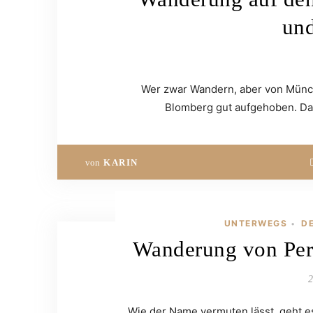
un
Wer zwar Wandern, aber von Münch
Blomberg gut aufgehoben. Da
von
KARIN
UNTERWEGS
D
•
Wanderung von Pere
2
Wie der Name vermuten lässt, geht e