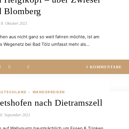
d Blomberg
8. Oktober 2021
en aus nicht ganz so weit fahren möchte, ist am
s Wegenetz bei Bad Tölz umfasst mehr als…
0
KOMMENTARE
EUTSCHLAND
WANDERREISEN
•
tshofen nach Dietramszell
0. September 2021
s auf Wallygusto hauptsächlich um Essen & Trinken.