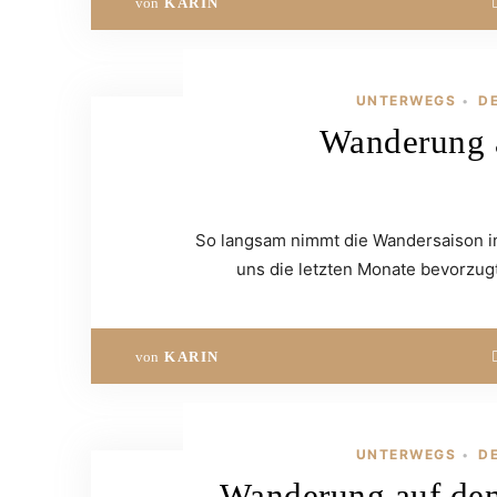
von
KARIN
UNTERWEGS
D
•
Wanderung 
So langsam nimmt die Wandersaison in
uns die letzten Monate bevorzug
von
KARIN
UNTERWEGS
D
•
Wanderung auf den