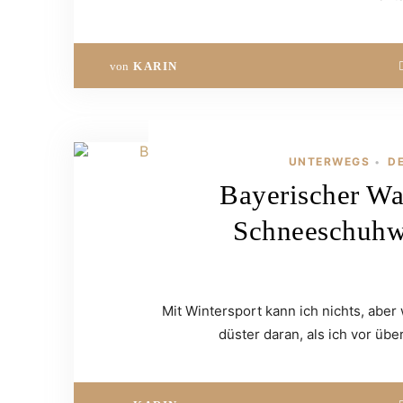
von
KARIN
UNTERWEGS
D
•
Bayerischer Wa
Schneeschuh
Mit Wintersport kann ich nichts, aber 
düster daran, als ich vor ü