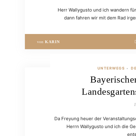
Herr Wallygusto und ich wandern fü
dann fahren wir mit dem Rad irg
von
KARIN
UNTERWEGS
D
•
Bayerische
Landesgarten
1
Da Freyung heuer der Veranstaltungso
Herrn Wallygusto und ich die G
ent