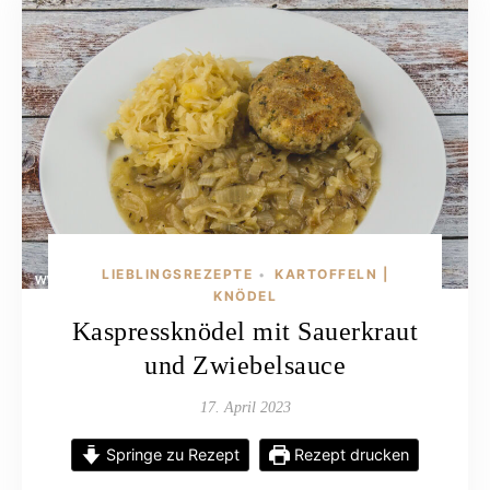
LIEBLINGSREZEPTE
KARTOFFELN |
•
KNÖDEL
Kaspressknödel mit Sauerkraut
und Zwiebelsauce
17. April 2023
Springe zu Rezept
Rezept drucken