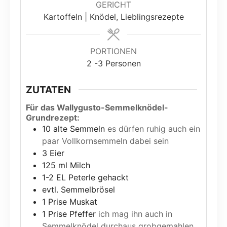
GERICHT
Kartoffeln | Knödel, Lieblingsrezepte
PORTIONEN
2
-3 Personen
ZUTATEN
Für das Wallygusto-Semmelknödel-
Grundrezept:
10
alte Semmeln
es dürfen ruhig auch ein
paar Vollkornsemmeln dabei sein
3
Eier
125
ml
Milch
1-2
EL Peterle gehackt
evtl. Semmelbrösel
1
Prise Muskat
1
Prise Pfeffer
ich mag ihn auch in
Semmelknödel durchaus grobgemahlen