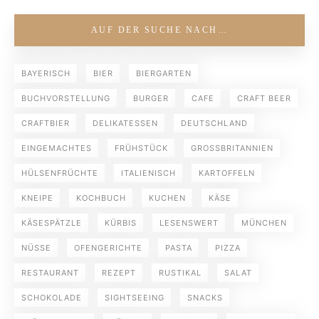
AUF DER SUCHE NACH…
BAYERISCH
BIER
BIERGARTEN
BUCHVORSTELLUNG
BURGER
CAFE
CRAFT BEER
CRAFTBIER
DELIKATESSEN
DEUTSCHLAND
EINGEMACHTES
FRÜHSTÜCK
GROSSBRITANNIEN
HÜLSENFRÜCHTE
ITALIENISCH
KARTOFFELN
KNEIPE
KOCHBUCH
KUCHEN
KÄSE
KÄSESPÄTZLE
KÜRBIS
LESENSWERT
MÜNCHEN
NÜSSE
OFENGERICHTE
PASTA
PIZZA
RESTAURANT
REZEPT
RUSTIKAL
SALAT
SCHOKOLADE
SIGHTSEEING
SNACKS