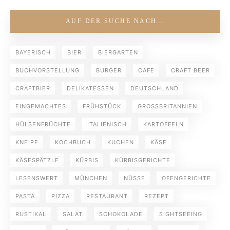
AUF DER SUCHE NACH…
BAYERISCH
BIER
BIERGARTEN
BUCHVORSTELLUNG
BURGER
CAFE
CRAFT BEER
CRAFTBIER
DELIKATESSEN
DEUTSCHLAND
EINGEMACHTES
FRÜHSTÜCK
GROSSBRITANNIEN
HÜLSENFRÜCHTE
ITALIENISCH
KARTOFFELN
KNEIPE
KOCHBUCH
KUCHEN
KÄSE
KÄSESPÄTZLE
KÜRBIS
KÜRBISGERICHTE
LESENSWERT
MÜNCHEN
NÜSSE
OFENGERICHTE
PASTA
PIZZA
RESTAURANT
REZEPT
RUSTIKAL
SALAT
SCHOKOLADE
SIGHTSEEING