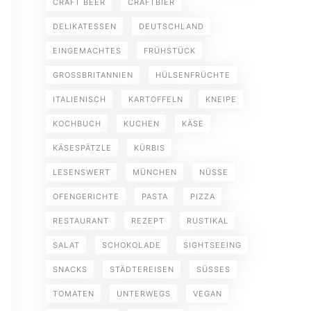
CRAFT BEER
CRAFTBIER
DELIKATESSEN
DEUTSCHLAND
EINGEMACHTES
FRÜHSTÜCK
GROSSBRITANNIEN
HÜLSENFRÜCHTE
ITALIENISCH
KARTOFFELN
KNEIPE
KOCHBUCH
KUCHEN
KÄSE
KÄSESPÄTZLE
KÜRBIS
LESENSWERT
MÜNCHEN
NÜSSE
OFENGERICHTE
PASTA
PIZZA
RESTAURANT
REZEPT
RUSTIKAL
SALAT
SCHOKOLADE
SIGHTSEEING
SNACKS
STÄDTEREISEN
SÜSSES
TOMATEN
UNTERWEGS
VEGAN