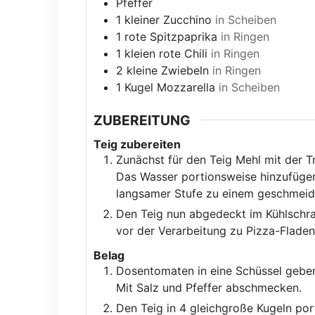
Pfeffer
1
kleiner
Zucchino
in Scheiben
1
rote Spitzpaprika
in Ringen
1
kleien
rote Chili
in Ringen
2
kleine
Zwiebeln
in Ringen
1
Kugel Mozzarella
in Scheiben
ZUBEREITUNG
Teig zubereiten
Zunächst für den Teig Mehl mit der T
Das Wasser portionsweise hinzufügen
langsamer Stufe zu einem geschmeid
Den Teig nun abgedeckt im Kühlschra
vor der Verarbeitung zu Pizza-Flade
Belag
Dosentomaten in eine Schüssel gebe
Mit Salz und Pfeffer abschmecken.
Den Teig in 4 gleichgroße Kugeln por