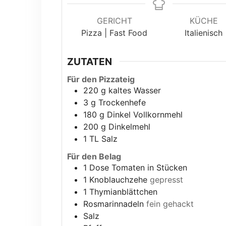
GERICHT
KÜCHE
Pizza | Fast Food
Italienisch
ZUTATEN
Für den Pizzateig
220
g
kaltes Wasser
3
g
Trockenhefe
180
g
Dinkel Vollkornmehl
200
g
Dinkelmehl
1
TL Salz
Für den Belag
1
Dose Tomaten in Stücken
1
Knoblauchzehe
gepresst
1
Thymianblättchen
Rosmarinnadeln
fein gehackt
Salz