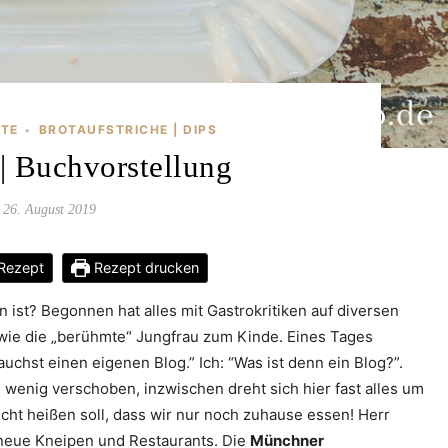
PTE
BROTAUFSTRICHE | DIPS
•
 | Buchvorstellung
26. August 2019
Rezept
Rezept drucken
n ist? Begonnen hat alles mit Gastrokritiken auf diversen
wie die „berühmte“ Jungfrau zum Kinde. Eines Tages
chst einen eigenen Blog.” Ich: “Was ist denn ein Blog?”.
wenig verschoben, inzwischen dreht sich hier fast alles um
ht heißen soll, dass wir nur noch zuhause essen! Herr
g neue Kneipen und Restaurants. Die
Münchner