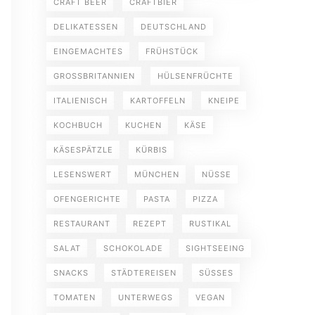
CRAFT BEER
CRAFTBIER
DELIKATESSEN
DEUTSCHLAND
EINGEMACHTES
FRÜHSTÜCK
GROSSBRITANNIEN
HÜLSENFRÜCHTE
ITALIENISCH
KARTOFFELN
KNEIPE
KOCHBUCH
KUCHEN
KÄSE
KÄSESPÄTZLE
KÜRBIS
LESENSWERT
MÜNCHEN
NÜSSE
OFENGERICHTE
PASTA
PIZZA
RESTAURANT
REZEPT
RUSTIKAL
SALAT
SCHOKOLADE
SIGHTSEEING
SNACKS
STÄDTEREISEN
SÜSSES
TOMATEN
UNTERWEGS
VEGAN