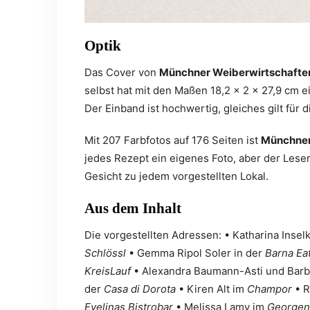
Optik
Das Cover von
Münchner Weiberwirtschafte
selbst hat mit den Maßen 18,2 x 2 x 27,9 cm e
Der Einband ist hochwertig, gleiches gilt für d
Mit 207 Farbfotos auf 176 Seiten ist
Münchner
jedes Rezept ein eigenes Foto, aber der Lese
Gesicht zu jedem vorgestellten Lokal.
Aus dem Inhalt
Die vorgestellten Adressen: • Katharina Ins
Schlössl
• Gemma Ripol Soler in der
Barna Ea
KreisLauf
• Alexandra Baumann-Asti und Barb
der
Casa di Dorota
• Kiren Alt im
Champor
• R
Evelinas Bistrobar
• Melissa Lamy im
Georgen