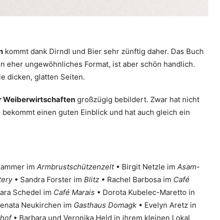
n
kommt dank Dirndl und Bier sehr zünftig daher. Das Buch
in eher ungewöhnliches Format, ist aber schön handlich.
ie dicken, glatten Seiten.
 Weiberwirtschaften
großzügig bebildert. Zwar hat nicht
r bekommt einen guten Einblick und hat auch gleich ein
elkammer im
Armbrustschützenzelt
• Birgit Netzle im
Asam-
tery
• Sandra Forster im
Blitz
• Rachel Barbosa im
Café
ara Schedel im
Café Marais
• Dorota Kubelec-Maretto in
enata Neukirchen im
Gasthaus Domagk
• Evelyn Aretz in
hof
• Barbara und Veronika Held in ihrem kleinen Lokal