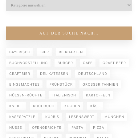
AUF DER SUCHE NACH…
BAYERISCH
BIER
BIERGARTEN
BUCHVORSTELLUNG
BURGER
CAFE
CRAFT BEER
CRAFTBIER
DELIKATESSEN
DEUTSCHLAND
EINGEMACHTES
FRÜHSTÜCK
GROSSBRITANNIEN
HÜLSENFRÜCHTE
ITALIENISCH
KARTOFFELN
KNEIPE
KOCHBUCH
KUCHEN
KÄSE
KÄSESPÄTZLE
KÜRBIS
LESENSWERT
MÜNCHEN
NÜSSE
OFENGERICHTE
PASTA
PIZZA