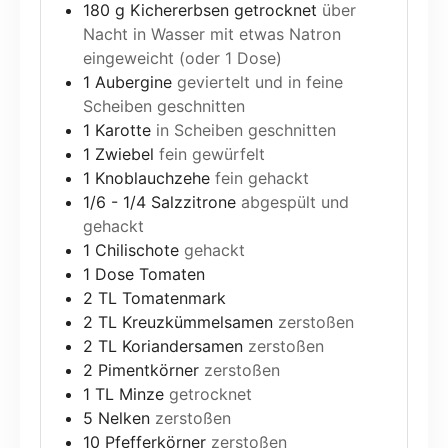
180
g
Kichererbsen getrocknet
über
Nacht in Wasser mit etwas Natron
eingeweicht (oder 1 Dose)
1
Aubergine
geviertelt und in feine
Scheiben geschnitten
1
Karotte
in Scheiben geschnitten
1
Zwiebel
fein gewürfelt
1
Knoblauchzehe
fein gehackt
1/6 - 1/4
Salzzitrone
abgespült und
gehackt
1
Chilischote
gehackt
1
Dose Tomaten
2
TL
Tomatenmark
2
TL
Kreuzkümmelsamen
zerstoßen
2
TL
Koriandersamen
zerstoßen
2
Pimentkörner
zerstoßen
1
TL
Minze
getrocknet
5
Nelken
zerstoßen
10
Pfefferkörner
zerstoßen