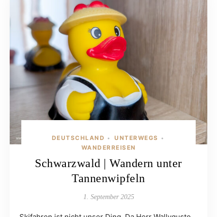
DEUTSCHLAND
UNTERWEGS
•
•
WANDERREISEN
Schwarzwald | Wandern unter
Tannenwipfeln
1. September 2025
Skifahren ist nicht unser Ding. Da Herr Wallygusto