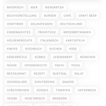
BAYERISCH
BIER
BIERGARTEN
BUCHVORSTELLUNG
BURGER
CAFE
CRAFT BEER
CRAFTBIER
DELIKATESSEN
DEUTSCHLAND
EINGEMACHTES
FRÜHSTÜCK
GROSSBRITANNIEN
HÜLSENFRÜCHTE
ITALIENISCH
KARTOFFELN
KNEIPE
KOCHBUCH
KUCHEN
KÄSE
KÄSESPÄTZLE
KÜRBIS
LESENSWERT
MÜNCHEN
NÜSSE
OFENGERICHTE
PASTA
PIZZA
RESTAURANT
REZEPT
RUSTIKAL
SALAT
SCHOKOLADE
SIGHTSEEING
SNACKS
STÄDTEREISEN
SÜSSES
TOMATEN
UNTERWEGS
VEGAN
VEGETARISCH
WANDERN