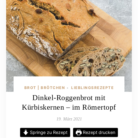
BROT | BRÖTCHEN
LIEBLINGSREZEPTE
•
Dinkel-Roggenbrot mit
Kürbiskernen – im Römertopf
19. März 2021
Springe zu Rezept
Rezept drucken