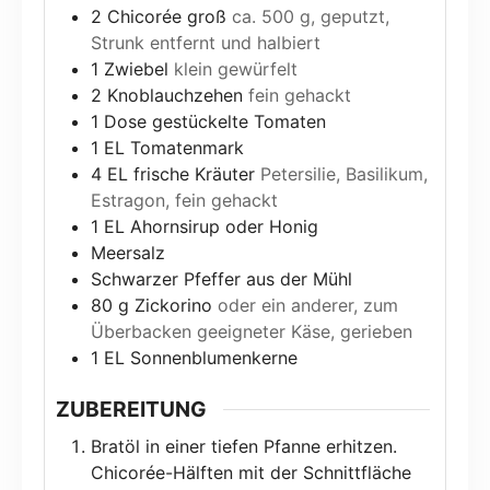
2
Chicorée groß
ca. 500 g, geputzt,
Strunk entfernt und halbiert
1
Zwiebel
klein gewürfelt
2
Knoblauchzehen
fein gehackt
1
Dose gestückelte Tomaten
1
EL Tomatenmark
4
EL frische Kräuter
Petersilie, Basilikum,
Estragon, fein gehackt
1
EL Ahornsirup oder Honig
Meersalz
Schwarzer Pfeffer aus der Mühl
80
g
Zickorino
oder ein anderer, zum
Überbacken geeigneter Käse, gerieben
1
EL Sonnenblumenkerne
ZUBEREITUNG
Bratöl in einer tiefen Pfanne erhitzen.
Chicorée-Hälften mit der Schnittfläche