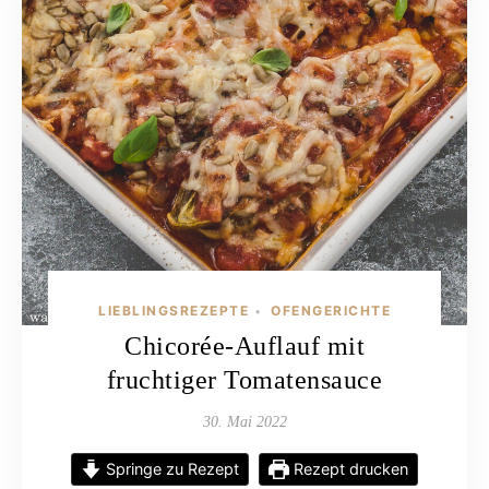
LIEBLINGSREZEPTE
OFENGERICHTE
•
Chicorée-Auflauf mit
fruchtiger Tomatensauce
30. Mai 2022
Springe zu Rezept
Rezept drucken