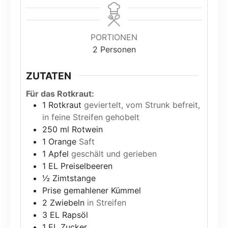
PORTIONEN
2
Personen
ZUTATEN
Für das Rotkraut:
1
Rotkraut
geviertelt, vom Strunk befreit,
in feine Streifen gehobelt
250
ml
Rotwein
1
Orange
Saft
1
Apfel
geschält und gerieben
1
EL Preiselbeeren
½
Zimtstange
Prise gemahlener Kümmel
2
Zwiebeln
in Streifen
3
EL Rapsöl
1
EL Zucker