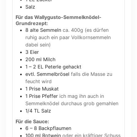
Salz
Für das Wallygusto-Semmelknödel-
Grundrezept:
8
alte Semmeln
ca. 400g (es dürfen
ruhig auch ein paar Vollkornsemmeln
dabei sein)
3
Eier
200
ml
Milch
1 – 2
EL Peterle gehackt
evtl. Semmelbrösel
falls die Masse zu
feucht wird
1
Prise Muskat
1
Prise Pfeffer
ich mag ihn auch in
Semmelknödel durchaus grob gemahlen
1/4
TL Salz
Für die Sauce:
6 – 8
Backpflaumen
100
ml
Rotwein
oder ein kräftiger Schuss