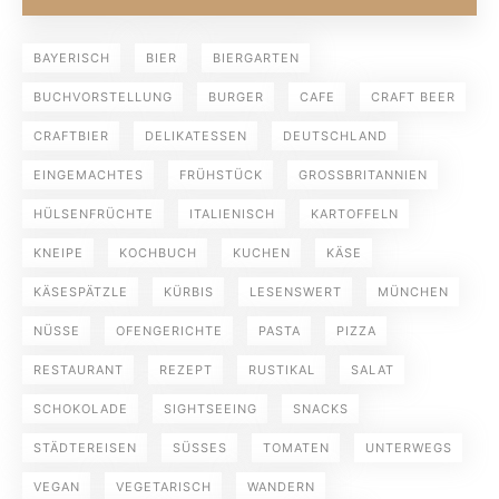
BAYERISCH
BIER
BIERGARTEN
BUCHVORSTELLUNG
BURGER
CAFE
CRAFT BEER
CRAFTBIER
DELIKATESSEN
DEUTSCHLAND
EINGEMACHTES
FRÜHSTÜCK
GROSSBRITANNIEN
HÜLSENFRÜCHTE
ITALIENISCH
KARTOFFELN
KNEIPE
KOCHBUCH
KUCHEN
KÄSE
KÄSESPÄTZLE
KÜRBIS
LESENSWERT
MÜNCHEN
NÜSSE
OFENGERICHTE
PASTA
PIZZA
RESTAURANT
REZEPT
RUSTIKAL
SALAT
SCHOKOLADE
SIGHTSEEING
SNACKS
STÄDTEREISEN
SÜSSES
TOMATEN
UNTERWEGS
VEGAN
VEGETARISCH
WANDERN