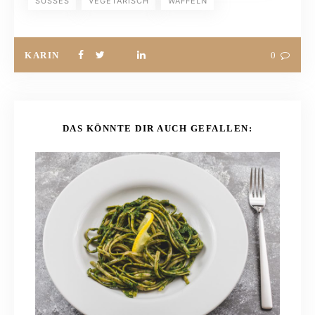
SÜSSES
VEGETARISCH
WAFFELN
KARIN
0
DAS KÖNNTE DIR AUCH GEFALLEN: