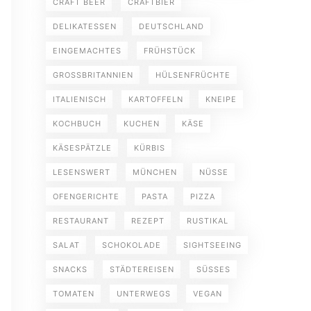
CRAFT BEER
CRAFTBIER
DELIKATESSEN
DEUTSCHLAND
EINGEMACHTES
FRÜHSTÜCK
GROSSBRITANNIEN
HÜLSENFRÜCHTE
ITALIENISCH
KARTOFFELN
KNEIPE
KOCHBUCH
KUCHEN
KÄSE
KÄSESPÄTZLE
KÜRBIS
LESENSWERT
MÜNCHEN
NÜSSE
OFENGERICHTE
PASTA
PIZZA
RESTAURANT
REZEPT
RUSTIKAL
SALAT
SCHOKOLADE
SIGHTSEEING
SNACKS
STÄDTEREISEN
SÜSSES
TOMATEN
UNTERWEGS
VEGAN