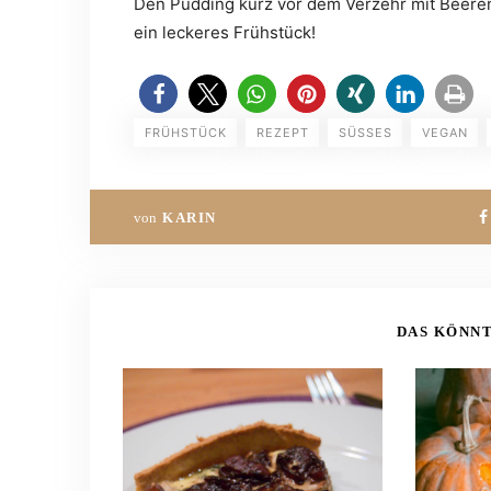
Den Pudding kurz vor dem Verzehr mit Beeren
ein leckeres Frühstück!
FRÜHSTÜCK
REZEPT
SÜSSES
VEGAN
von
KARIN
DAS KÖNNT