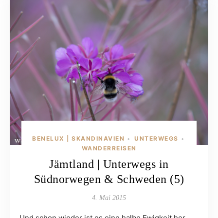
BENELUX | SKANDINAVIEN
UNTERWEGS
•
•
WANDERREISEN
Jämtland | Unterwegs in
Südnorwegen & Schweden (5)
4. Mai 2015
Und schon wieder ist es eine halbe Ewigkeit her,