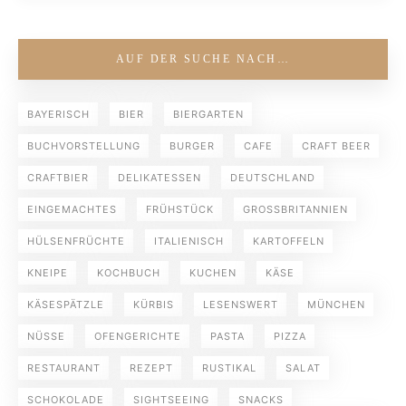
AUF DER SUCHE NACH…
BAYERISCH
BIER
BIERGARTEN
BUCHVORSTELLUNG
BURGER
CAFE
CRAFT BEER
CRAFTBIER
DELIKATESSEN
DEUTSCHLAND
EINGEMACHTES
FRÜHSTÜCK
GROSSBRITANNIEN
HÜLSENFRÜCHTE
ITALIENISCH
KARTOFFELN
KNEIPE
KOCHBUCH
KUCHEN
KÄSE
KÄSESPÄTZLE
KÜRBIS
LESENSWERT
MÜNCHEN
NÜSSE
OFENGERICHTE
PASTA
PIZZA
RESTAURANT
REZEPT
RUSTIKAL
SALAT
SCHOKOLADE
SIGHTSEEING
SNACKS