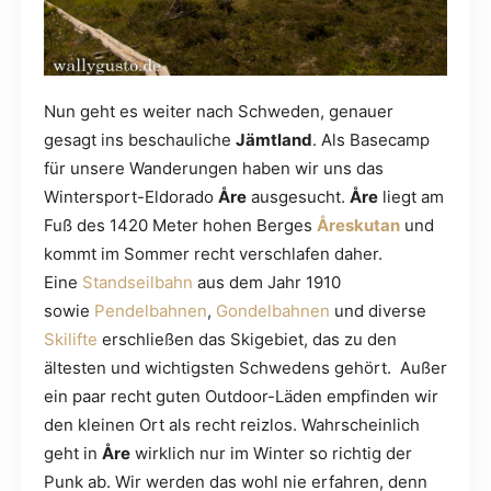
Nun geht es weiter nach Schweden, genauer
gesagt ins beschauliche
Jämtland
. Als Basecamp
für unsere Wanderungen haben wir uns das
Wintersport-Eldorado
Åre
ausgesucht.
Åre
liegt am
Fuß des 1420 Meter hohen Berges
Åreskutan
und
kommt im Sommer recht verschlafen daher.
Eine
Standseilbahn
aus dem Jahr 1910
sowie
Pendelbahnen
,
Gondelbahnen
und diverse
Skilifte
erschließen das Skigebiet, das zu den
ältesten und wichtigsten Schwedens gehört. Außer
ein paar recht guten Outdoor-Läden empfinden wir
den kleinen Ort als recht reizlos. Wahrscheinlich
geht in
Åre
wirklich nur im Winter so richtig der
Punk ab. Wir werden das wohl nie erfahren, denn