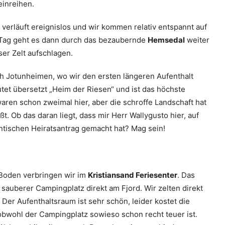
einreihen.
 verläuft ereignislos und wir kommen relativ entspannt auf
Tag geht es dann durch das bezaubernde
Hemsedal
weiter
ser Zelt aufschlagen.
h Jotunheimen, wo wir den ersten längeren Aufenthalt
et übersetzt „Heim der Riesen“ und ist das höchste
waren schon zweimal hier, aber die schroffe Landschaft hat
t. Ob das daran liegt, dass mir Herr Wallygusto hier, auf
antischen Heiratsantrag gemacht hat? Mag sein!
Boden verbringen wir im
Kristiansand Feriesenter
. Das
, sauberer Campingplatz direkt am Fjord. Wir zelten direkt
Der Aufenthaltsraum ist sehr schön, leider kostet die
obwohl der Campingplatz sowieso schon recht teuer ist.