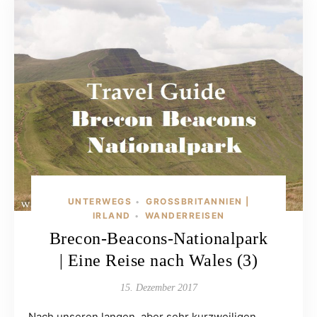
UNTERWEGS
GROSSBRITANNIEN | I
•
RLAND
WANDERREISEN
•
Brecon-Beacons-Nationalpark
| Eine Reise nach Wales (3)
15. Dezember 2017
Nach unseren langen, aber sehr kurzweiligen