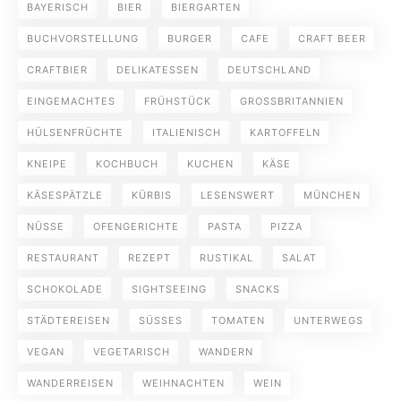
BAYERISCH
BIER
BIERGARTEN
BUCHVORSTELLUNG
BURGER
CAFE
CRAFT BEER
CRAFTBIER
DELIKATESSEN
DEUTSCHLAND
EINGEMACHTES
FRÜHSTÜCK
GROSSBRITANNIEN
HÜLSENFRÜCHTE
ITALIENISCH
KARTOFFELN
KNEIPE
KOCHBUCH
KUCHEN
KÄSE
KÄSESPÄTZLE
KÜRBIS
LESENSWERT
MÜNCHEN
NÜSSE
OFENGERICHTE
PASTA
PIZZA
RESTAURANT
REZEPT
RUSTIKAL
SALAT
SCHOKOLADE
SIGHTSEEING
SNACKS
STÄDTEREISEN
SÜSSES
TOMATEN
UNTERWEGS
VEGAN
VEGETARISCH
WANDERN
WANDERREISEN
WEIHNACHTEN
WEIN