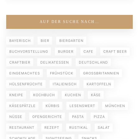
AUF DER SUCHE NACH…
BAYERISCH
BIER
BIERGARTEN
BUCHVORSTELLUNG
BURGER
CAFE
CRAFT BEER
CRAFTBIER
DELIKATESSEN
DEUTSCHLAND
EINGEMACHTES
FRÜHSTÜCK
GROSSBRITANNIEN
HÜLSENFRÜCHTE
ITALIENISCH
KARTOFFELN
KNEIPE
KOCHBUCH
KUCHEN
KÄSE
KÄSESPÄTZLE
KÜRBIS
LESENSWERT
MÜNCHEN
NÜSSE
OFENGERICHTE
PASTA
PIZZA
RESTAURANT
REZEPT
RUSTIKAL
SALAT
SCHOKOLADE
SIGHTSEEING
SNACKS