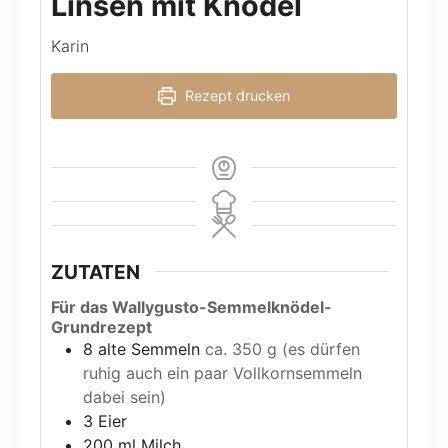
Linsen mit Knödel
Karin
Rezept drucken
ZUTATEN
Für das Wallygusto-Semmelknödel-
Grundrezept
8
alte Semmeln
ca. 350 g (es dürfen
ruhig auch ein paar Vollkornsemmeln
dabei sein)
3
Eier
200
ml
Milch