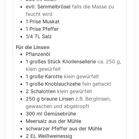
evtl. Semmelbrösel
falls die Masse zu
feucht wird
1
Prise Muskat
1
Prise Pfeffer
1/4
TL Salz
Für die Linsen
Pflanzenöl
1
großes Stück Knollensellerie
ca. 250 g,
klein gewürfelt
1
große Karotte
klein gewürfelt
1
große Knoblauchzehe
fein gehackt
2
Schalotten
klein gewürfelt
250
g
braune Linsen
z.B. Berglinsen,
gewaschen und abgetropft
300
ml
Gemüsebrühe
Meersalz aus der Mühle
schwarzer Pfeffer aus der Mühle
2
EL Weißweinessig