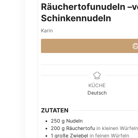
Räuchertofunudeln –ve
Schinkennudeln
Karin
KÜCHE
Deutsch
ZUTATEN
250
g
Nudeln
200
g
Räuchertofu
in kleinen Würfeln
1
große Zwiebel
in feinen Würfeln