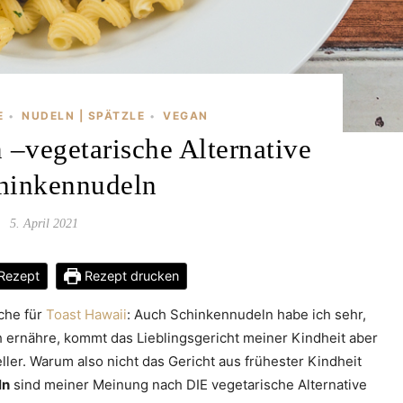
E
NUDELN | SPÄTZLE
VEGAN
•
•
 –vegetarische Alternative
hinkennudeln
5. April 2021
Rezept
Rezept drucken
äche für
Toast Hawaii
: Auch Schinkennudeln habe ich sehr,
h ernähre, kommt das Lieblingsgericht meiner Kindheit aber
ler. Warum also nicht das Gericht aus frühester Kindheit
ln
sind meiner Meinung nach DIE vegetarische Alternative