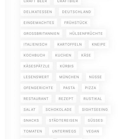
CRAFT BEER
CRAFTBIER
DELIKATESSEN
DEUTSCHLAND
EINGEMACHTES
FRÜHSTÜCK
GROSSBRITANNIEN
HÜLSENFRÜCHTE
ITALIENISCH
KARTOFFELN
KNEIPE
KOCHBUCH
KUCHEN
KÄSE
KÄSESPÄTZLE
KÜRBIS
LESENSWERT
MÜNCHEN
NÜSSE
OFENGERICHTE
PASTA
PIZZA
RESTAURANT
REZEPT
RUSTIKAL
SALAT
SCHOKOLADE
SIGHTSEEING
SNACKS
STÄDTEREISEN
SÜSSES
TOMATEN
UNTERWEGS
VEGAN