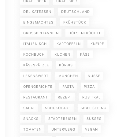
CRAFT BEER
CRAFTBIER
DELIKATESSEN
DEUTSCHLAND
EINGEMACHTES
FRÜHSTÜCK
GROSSBRITANNIEN
HÜLSENFRÜCHTE
ITALIENISCH
KARTOFFELN
KNEIPE
KOCHBUCH
KUCHEN
KÄSE
KÄSESPÄTZLE
KÜRBIS
LESENSWERT
MÜNCHEN
NÜSSE
OFENGERICHTE
PASTA
PIZZA
RESTAURANT
REZEPT
RUSTIKAL
SALAT
SCHOKOLADE
SIGHTSEEING
SNACKS
STÄDTEREISEN
SÜSSES
TOMATEN
UNTERWEGS
VEGAN