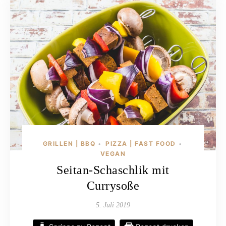
GRILLEN | BBQ
PIZZA | FAST FOOD
•
•
VEGAN
Seitan-Schaschlik mit
Currysoße
5. Juli 2019