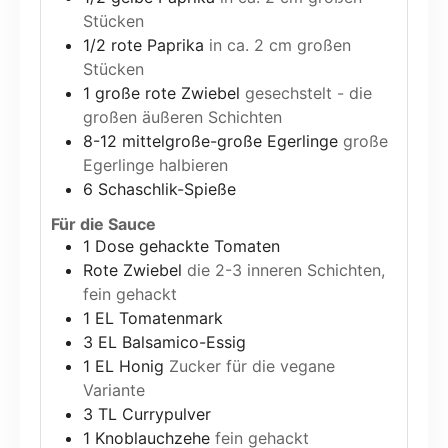
Stücken
1/2
rote Paprika
in ca. 2 cm großen
Stücken
1
große rote Zwiebel
gesechstelt - die
großen äußeren Schichten
8-12
mittelgroße-große Egerlinge
große
Egerlinge halbieren
6
Schaschlik-Spieße
Für die Sauce
1
Dose gehackte Tomaten
Rote Zwiebel
die 2-3 inneren Schichten,
fein gehackt
1
EL
Tomatenmark
3
EL
Balsamico-Essig
1
EL
Honig
Zucker für die vegane
Variante
3
TL
Currypulver
1
Knoblauchzehe
fein gehackt