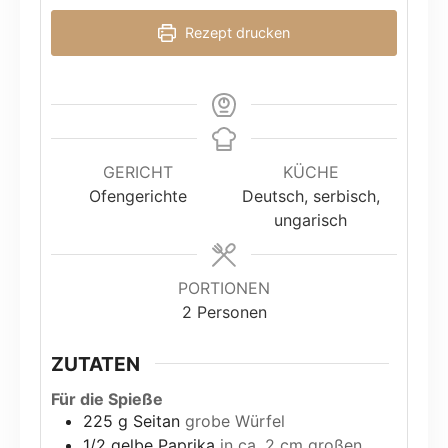
Rezept drucken
GERICHT
KÜCHE
Ofengerichte
Deutsch, serbisch,
ungarisch
PORTIONEN
2
Personen
ZUTATEN
Für die Spieße
225
g
Seitan
grobe Würfel
1/2
gelbe Paprika
in ca. 2 cm großen