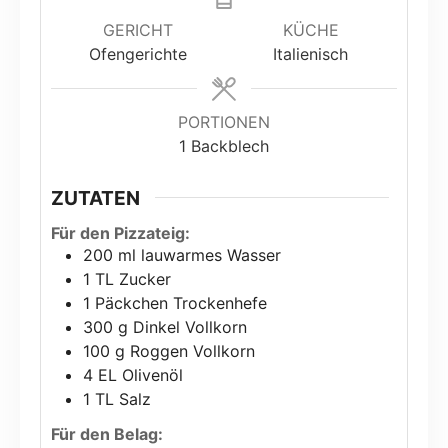
GERICHT
KÜCHE
Ofengerichte
Italienisch
PORTIONEN
1
Backblech
ZUTATEN
Für den Pizzateig:
200
ml
lauwarmes Wasser
1
TL Zucker
1
Päckchen Trockenhefe
300
g
Dinkel Vollkorn
100
g
Roggen Vollkorn
4
EL Olivenöl
1
TL Salz
Für den Belag: