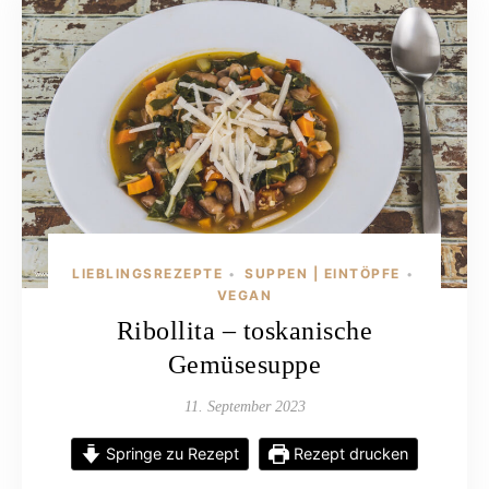
LIEBLINGSREZEPTE
SUPPEN | EINTÖPFE
•
•
VEGAN
Ribollita – toskanische
Gemüsesuppe
11. September 2023
Springe zu Rezept
Rezept drucken