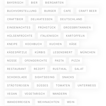
BAYERISCH
BIER
BIERGARTEN
BUCHVORSTELLUNG
BURGER
CAFE
CRAFT BEER
CRAFTBIER
DELIKATESSEN
DEUTSCHLAND
EINGEMACHTES
FRÜHSTÜCK
GROSSBRITANNIEN
HÜLSENFRÜCHTE
ITALIENISCH
KARTOFFELN
KNEIPE
KOCHBUCH
KUCHEN
KÄSE
KÄSESPÄTZLE
KÜRBIS
LESENSWERT
MÜNCHEN
NÜSSE
OFENGERICHTE
PASTA
PIZZA
RESTAURANT
REZEPT
RUSTIKAL
SALAT
SCHOKOLADE
SIGHTSEEING
SNACKS
STÄDTEREISEN
SÜSSES
TOMATEN
UNTERWEGS
VEGAN
VEGETARISCH
WANDERN
WANDERREISEN
WEIHNACHTEN
WEIN