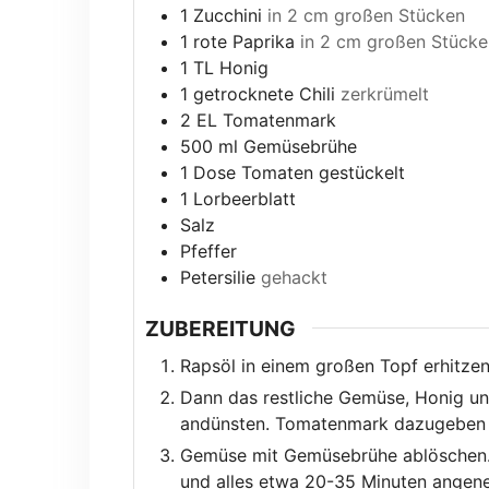
1
Zucchini
in 2 cm großen Stücken
1
rote Paprika
in 2 cm großen Stücke
1
TL Honig
1
getrocknete Chili
zerkrümelt
2
EL Tomatenmark
500
ml
Gemüsebrühe
1
Dose Tomaten gestückelt
1
Lorbeerblatt
Salz
Pfeffer
Petersilie
gehackt
ZUBEREITUNG
Rapsöl in einem großen Topf erhitzen
Dann das restliche Gemüse, Honig un
andünsten. Tomatenmark dazugeben 
Gemüse mit Gemüsebrühe ablöschen.
und alles etwa 20-35 Minuten angene