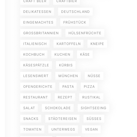
CRAFT BEER
CRAFTBIER
DELIKATESSEN
DEUTSCHLAND
EINGEMACHTES
FRÜHSTÜCK
GROSSBRITANNIEN
HÜLSENFRÜCHTE
ITALIENISCH
KARTOFFELN
KNEIPE
KOCHBUCH
KUCHEN
KÄSE
KÄSESPÄTZLE
KÜRBIS
LESENSWERT
MÜNCHEN
NÜSSE
OFENGERICHTE
PASTA
PIZZA
RESTAURANT
REZEPT
RUSTIKAL
SALAT
SCHOKOLADE
SIGHTSEEING
SNACKS
STÄDTEREISEN
SÜSSES
TOMATEN
UNTERWEGS
VEGAN