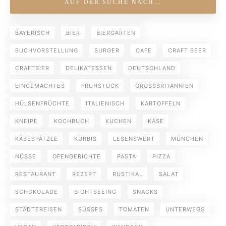
AUF DER SUCHE NACH…
BAYERISCH
BIER
BIERGARTEN
BUCHVORSTELLUNG
BURGER
CAFE
CRAFT BEER
CRAFTBIER
DELIKATESSEN
DEUTSCHLAND
EINGEMACHTES
FRÜHSTÜCK
GROSSBRITANNIEN
HÜLSENFRÜCHTE
ITALIENISCH
KARTOFFELN
KNEIPE
KOCHBUCH
KUCHEN
KÄSE
KÄSESPÄTZLE
KÜRBIS
LESENSWERT
MÜNCHEN
NÜSSE
OFENGERICHTE
PASTA
PIZZA
RESTAURANT
REZEPT
RUSTIKAL
SALAT
SCHOKOLADE
SIGHTSEEING
SNACKS
STÄDTEREISEN
SÜSSES
TOMATEN
UNTERWEGS