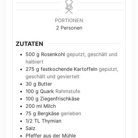
PORTIONEN
2
Personen
ZUTATEN
500
g
Rosenkohl
geputzt, geschält und
halbiert
275
g
festkochende Kartoffeln
geputzt,
geschält und geviertelt
30
g
Butter
100
g
Quark
Rahmstufe
100
g
Ziegenfrischkäse
200
ml
Milch
75
g
Bergkäse
gerieben
1/2
TL Thymian
Salz
Pfeffer aus der Mühle