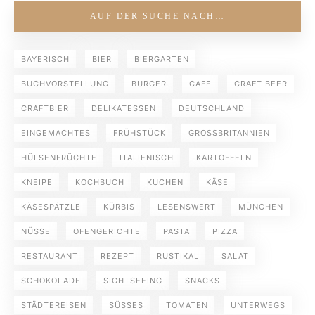
AUF DER SUCHE NACH…
BAYERISCH
BIER
BIERGARTEN
BUCHVORSTELLUNG
BURGER
CAFE
CRAFT BEER
CRAFTBIER
DELIKATESSEN
DEUTSCHLAND
EINGEMACHTES
FRÜHSTÜCK
GROSSBRITANNIEN
HÜLSENFRÜCHTE
ITALIENISCH
KARTOFFELN
KNEIPE
KOCHBUCH
KUCHEN
KÄSE
KÄSESPÄTZLE
KÜRBIS
LESENSWERT
MÜNCHEN
NÜSSE
OFENGERICHTE
PASTA
PIZZA
RESTAURANT
REZEPT
RUSTIKAL
SALAT
SCHOKOLADE
SIGHTSEEING
SNACKS
STÄDTEREISEN
SÜSSES
TOMATEN
UNTERWEGS