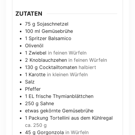
ZUTATEN
75
g
Sojaschnetzel
100
ml
Gemüsebrühe
1
Spritzer Balsamico
Olivenöl
1
Zwiebel
in feinen Würfeln
2
Knoblauchzehen
in feinen Würfeln
130
g
Cocktailtomaten
halbiert
1
Karotte
in kleinen Würfeln
Salz
Pfeffer
1
EL frische Thymianblättchen
250
g
Sahne
etwas gekörnte Gemüsebrühe
1
Packung Tortellini aus dem Kühlregal
ca. 250 g
45
g
Gorgonzola
in Würfeln