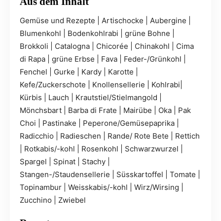
Aus dem Inhalt
Gemüse und Rezepte | Artischocke | Aubergine |
Blumenkohl | Bodenkohlrabi | grüne Bohne |
Brokkoli | Catalogna | Chicorée | Chinakohl | Cima
di Rapa | grüne Erbse | Fava | Feder-/Grünkohl |
Fenchel | Gurke | Kardy | Karotte |
Kefe/Zuckerschote | Knollensellerie | Kohlrabi|
Kürbis | Lauch | Krautstiel/Stielmangold |
Mönchsbart | Barba di Frate | Mairübe | Oka | Pak
Choi | Pastinake | Peperone/Gemüsepaprika |
Radicchio | Radieschen | Rande/ Rote Bete | Rettich
| Rotkabis/-kohl | Rosenkohl | Schwarzwurzel |
Spargel | Spinat | Stachy |
Stangen-/Staudensellerie | Süsskartoffel | Tomate |
Topinambur | Weisskabis/-kohl | Wirz/Wirsing |
Zucchino | Zwiebel