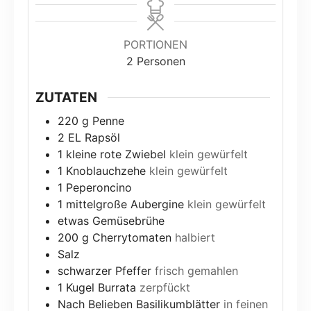
PORTIONEN
2
Personen
ZUTATEN
220
g
Penne
2
EL Rapsöl
1
kleine rote Zwiebel
klein gewürfelt
1
Knoblauchzehe
klein gewürfelt
1
Peperoncino
1
mittelgroße Aubergine
klein gewürfelt
etwas Gemüsebrühe
200
g
Cherrytomaten
halbiert
Salz
schwarzer Pfeffer
frisch gemahlen
1
Kugel Burrata
zerpfückt
Nach Belieben Basilikumblätter
in feinen