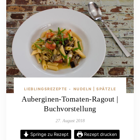
LIEBLINGSREZEPTE
NUDELN | SPÄTZLE
•
Auberginen-Tomaten-Ragout |
Buchvorstellung
27. August 2018
Springe zu Rezept
Rezept drucken