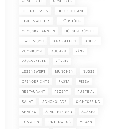
CRAFT BEER
CRAFTBIER
DELIKATESSEN
DEUTSCHLAND
EINGEMACHTES
FRÜHSTÜCK
GROSSBRITANNIEN
HÜLSENFRÜCHTE
ITALIENISCH
KARTOFFELN
KNEIPE
KOCHBUCH
KUCHEN
KÄSE
KÄSESPÄTZLE
KÜRBIS
LESENSWERT
MÜNCHEN
NÜSSE
OFENGERICHTE
PASTA
PIZZA
RESTAURANT
REZEPT
RUSTIKAL
SALAT
SCHOKOLADE
SIGHTSEEING
SNACKS
STÄDTEREISEN
SÜSSES
TOMATEN
UNTERWEGS
VEGAN