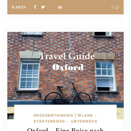
KARIN
1
GROSSBRITANNIEN | IRLAND
•
STÄDTEREISEN
UNTERWEGS
•
Oxford – Eine Reise nach