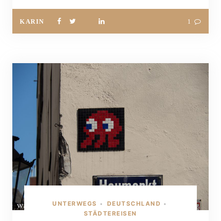
KARIN
1
UNTERWEGS
DEUTSCHLAND
•
•
STÄDTEREISEN