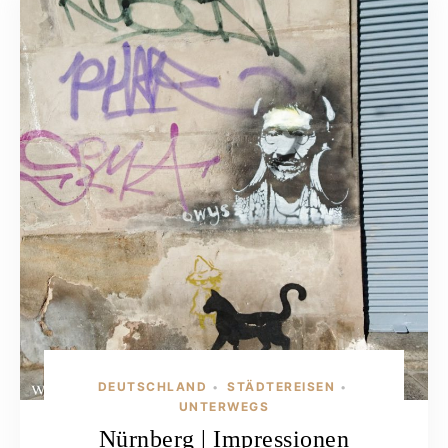
DEUTSCHLAND
STÄDTEREISEN
•
•
UNTERWEGS
Nürnberg | Impressionen