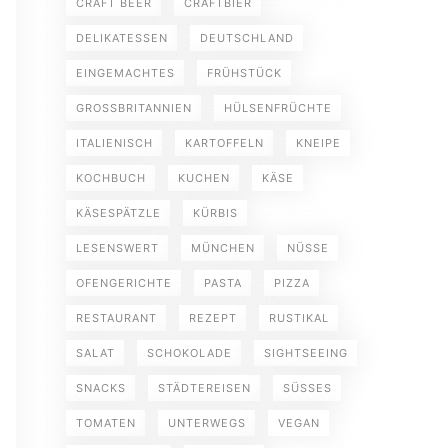
CRAFT BEER
CRAFTBIER
DELIKATESSEN
DEUTSCHLAND
EINGEMACHTES
FRÜHSTÜCK
GROSSBRITANNIEN
HÜLSENFRÜCHTE
ITALIENISCH
KARTOFFELN
KNEIPE
KOCHBUCH
KUCHEN
KÄSE
KÄSESPÄTZLE
KÜRBIS
LESENSWERT
MÜNCHEN
NÜSSE
OFENGERICHTE
PASTA
PIZZA
RESTAURANT
REZEPT
RUSTIKAL
SALAT
SCHOKOLADE
SIGHTSEEING
SNACKS
STÄDTEREISEN
SÜSSES
TOMATEN
UNTERWEGS
VEGAN